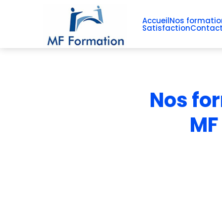
Accueil
Nos formatio
Satisfaction
Contac
Nos
fo
MF