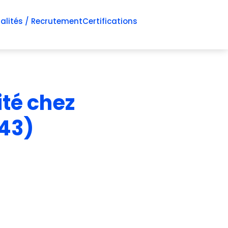
alités / Recrutement
Certifications
ité
chez
43)