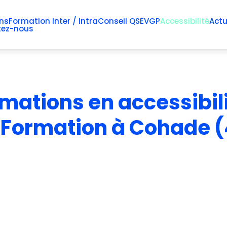
ns
Formation Inter / Intra
Conseil QSE
VGP
Accessibilité
Actu
tez-nous
rmations
en
accessibil
Formation
à
Cohade
(